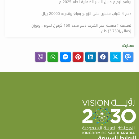
برنامج ترميم منازل الأسر الضمانية لعام 2025 م
دعم 4 شباب مقبلين على الزواج بمبلغ وقدره: 20000 ريال.
تسلمت #جمعية_حجر_الخيرية دعم بعدد 150 كرتون لحوم ، وبوزن
إجمالي(3.750) طن .
مشاركة
الروابط السريعة